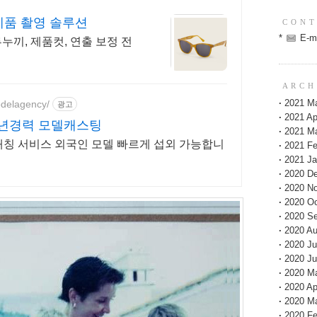
제품 촬영 솔루션
C O N T
*
E-m
누끼, 제품컷, 연출 보정 전
A R C H 
·
2021 M
odelagency/
광고
·
2021 Apr
5년경력 모델캐스팅
·
2021 M
 매칭 서비스 외국인 모델 빠르게 섭외 가능합니
·
2021 Fe
·
2021 Ja
·
2020 D
·
2020 N
·
2020 Oc
·
2020 S
·
2020 Au
·
2020 Ju
·
2020 J
·
2020 M
·
2020 Apr
·
2020 M
·
2020 Fe