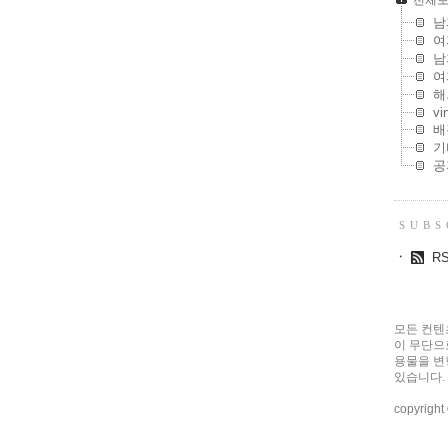
전체
남
여
남
여
해
vi
배
기
공
S U B S 
ㆍ
R
모든 컨텐
이 무단으
용물을 변
있습니다.
copyrigh